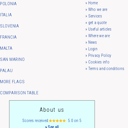
» Home
POLONIA
» Who we are
ITALIA
» Services
» get a quote
SLOVENIA
» Useful articles
» Where we are
FRANCIA
» News
MALTA
» Login
» Privacy Policy
SAN MARINO
» Cookies info
» Terms and conditions
PALAU
MORE FLAGS
COMPARISON TABLE
About us
Scores received:
5.0 on 5
» See all