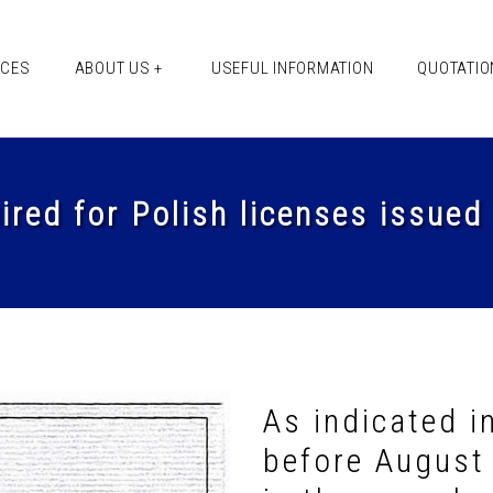
ICES
ABOUT US +
USEFUL INFORMATION
QUOTATIO
uired for Polish licenses issue
As indicated in
before August