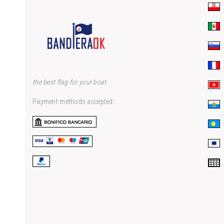
the best flag for your boat
Payment methods accepted: