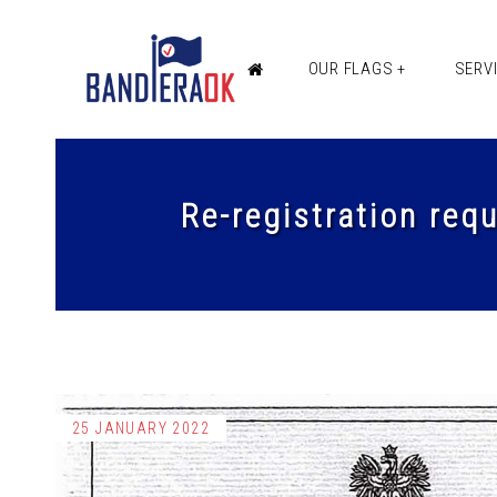
OUR FLAGS +
SERV
Re-registration req
25 JANUARY 2022