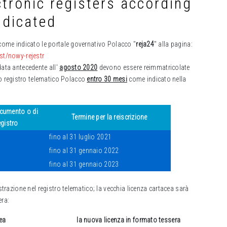
ctronic registers according
ndicated
 come indicato le portale governativo Polacco "
reja24
" alla pagina:
est/nowy-rejestr
data antecedente all'
agosto 2020
devono essere reimmatricolate
 registro telematico Polacco
entro 30 mesi
come indicato nella
ocumento o di
Termine per la reiscrizione
egistro
fino al 31 luglio 2021
fino al 31 gennaio 2022
fino al 31 gennaio 2023
istrazione nel registro telematico; la vecchia licenza cartacea sarà
era:
cea
la nuova licenza in formato tessera