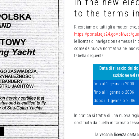
in the new ele
to the terms i
Ricordiamo a tutti gli armatori che,
https://portal.reja24.gov.pl/web/gu
le licenze di navigazione emesse in 
come da nuova normativa nel nuovo
tabella seguente:
Data di rilascio del d
iscrizione nel r
fino al 1 gennaio 2000
fino al 1 gennaio 2006
dopo il 1 gennaio 2006
In pratica si tratta di una nuova reg
sostituita da quella in formato tess
la vecchia licenza carta