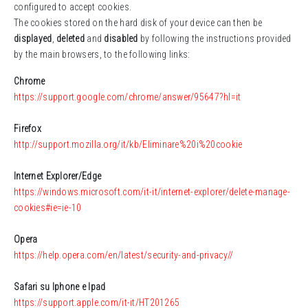
configured to accept cookies.
The cookies stored on the hard disk of your device can then be
displayed
,
deleted
and
disabled
by following the instructions provided
by the main browsers, to the following links:
Chrome
https://support.google.com/chrome/answer/95647?hl=it
Firefox
http://support.mozilla.org/it/kb/Eliminare%20i%20cookie
Internet Explorer/Edge
https://windows.microsoft.com/it-it/internet-explorer/delete-manage-
cookies#ie=ie-10
Opera
https://help.opera.com/en/latest/security-and-privacy//
Safari su Iphone e Ipad
https://support.apple.com/it-it/HT201265