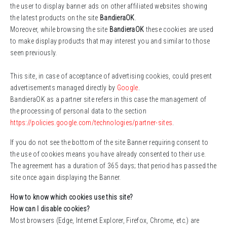
the user to display banner ads on other affiliated websites showing
the latest products on the site
BandieraOK
.
Moreover, while browsing the site
BandieraOK
these cookies are used
to make display products that may interest you and similar to those
seen previously.
This site, in case of acceptance of advertising cookies, could present
advertisements managed directly by
Google
.
BandieraOK as a partner site refers in this case the management of
the processing of personal data to the section
https://policies.google.com/technologies/partner-sites
.
If
you do not see
the bottom of
the
site
Banner
requiring
consent to
the use
of cookies
means
you have
already
consented to
their
use
.
The
agreement
has a duration of
365 days
;
that period has passed
the
site
once again
displaying the
Banner
.
How to know which cookies use this site?
How can I disable cookies?
Most browsers (Edge, Internet Explorer, Firefox, Chrome, etc.) are