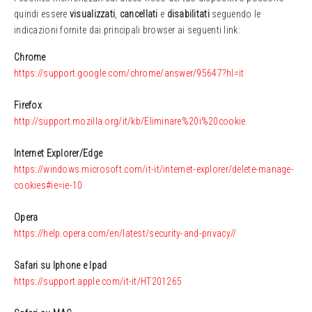
quindi essere
visualizzati
,
cancellati
e
disabilitati
seguendo le
indicazioni fornite dai principali browser ai seguenti link:
Chrome
https://support.google.com/chrome/answer/95647?hl=it
Firefox
http://support.mozilla.org/it/kb/Eliminare%20i%20cookie
Internet Explorer/Edge
https://windows.microsoft.com/it-it/internet-explorer/delete-manage-
cookies#ie=ie-10
Opera
https://help.opera.com/en/latest/security-and-privacy//
Safari su Iphone e Ipad
https://support.apple.com/it-it/HT201265