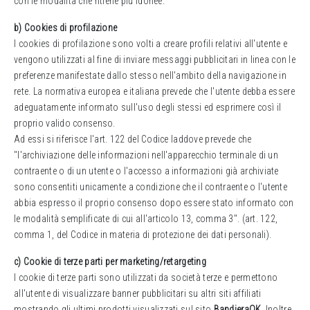
con le modalità che ritiene più idonee.
b) Cookies di profilazione
I cookies di profilazione sono volti a creare profili relativi all'utente e
vengono utilizzati al fine di inviare messaggi pubblicitari in linea con le
preferenze manifestate dallo stesso nell'ambito della navigazione in
rete. La normativa europea e italiana prevede che l'utente debba essere
adeguatamente informato sull'uso degli stessi ed esprimere così il
proprio valido consenso.
Ad essi si riferisce l'art. 122 del Codice laddove prevede che
"l'archiviazione delle informazioni nell'apparecchio terminale di un
contraente o di un utente o l'accesso a informazioni già archiviate
sono consentiti unicamente a condizione che il contraente o l'utente
abbia espresso il proprio consenso dopo essere stato informato con
le modalità semplificate di cui all'articolo 13, comma 3". (art. 122,
comma 1, del Codice in materia di protezione dei dati personali).
c) Cookie di terze parti per marketing/retargeting
I cookie di terze parti sono utilizzati da società terze e permettono
all'utente di visualizzare banner pubblicitari su altri siti affiliati
mostrando gli ultimi prodotti visualizzati sul sito
BandieraOK
. Inoltre,