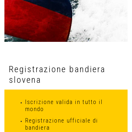
Registrazione bandiera
slovena
Iscrizione valida in tutto il
mondo
Registrazione ufficiale di
bandiera