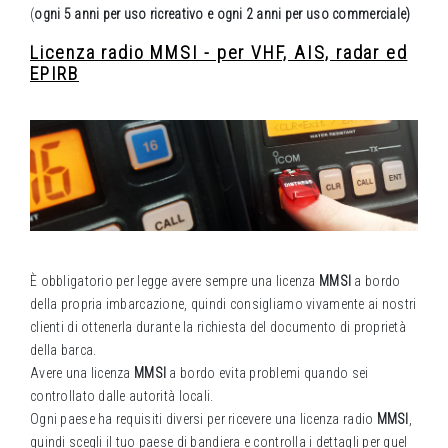
(
ogni 5 anni per uso ricreativo e ogni 2 anni per uso commerciale)
Licenza radio MMSI - per VHF, AIS, radar ed
EPIRB
È obbligatorio per legge avere sempre una licenza
MMSI
a bordo
della propria imbarcazione, quindi consigliamo vivamente ai nostri
clienti di ottenerla durante la richiesta del documento di proprietà
della barca.
Avere una licenza
MMSI
a bordo evita problemi quando sei
controllato dalle autorità locali.
Ogni paese ha requisiti diversi per ricevere una licenza radio
MMSI
,
quindi scegli il tuo paese di bandiera e controlla i dettagli per quel