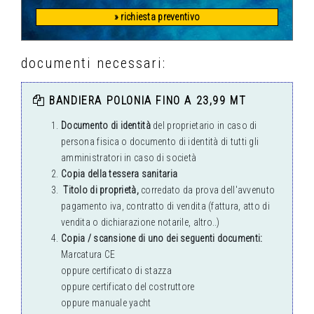
» richiesta preventivo
documenti necessari:
BANDIERA POLONIA FINO A 23,99 MT
Documento di identità
del proprietario in caso di
persona fisica o documento di identità di tutti gli
amministratori in caso di società
Copia della tessera sanitaria
Titolo di proprietà,
corredato da prova dell'avvenuto
pagamento iva, contratto di vendita (fattura, atto di
vendita o dichiarazione notarile, altro..)
Copia / scansione di uno dei seguenti documenti:
Marcatura CE
oppure certificato di stazza
oppure certificato del costruttore
oppure manuale yacht