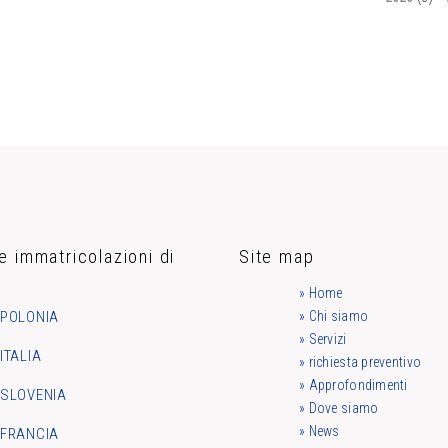
e immatricolazioni di
Site map
a
» Home
POLONIA
» Chi siamo
» Servizi
ITALIA
» richiesta preventivo
» Approfondimenti
SLOVENIA
» Dove siamo
» News
FRANCIA