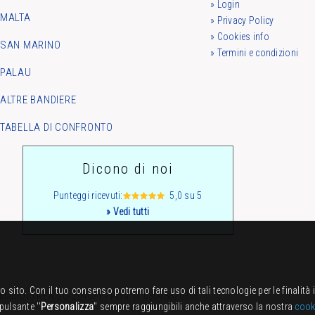
» Login
MALTA
» Privacy Policy
» Cookies info
SAN MARINO
» Termini e condizioni
PALAU
ALTRE BANDIERE
TABELLA DI CONFRONTO
Dicono di noi
Punteggi ricevuti:
5,0 su 5
» Vedi tutti
o sito. Con il tuo consenso potremo fare uso di tali tecnologie per le finalità
 Maurizio REA GO-209071 - P.iva: IT 03048820306
pulsante ''
Personalizza
'' sempre raggiungibili anche attraverso la nostra
cook