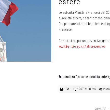
estere
Le autorità Marittine Francesi dal 2
a società estere, nè tantomeno rinn
Per passare ad altra bandiera è in o
Francese.
Contattateci per un preventivo gratu
www.bandieraok.it/_it/preventivo
bandiera francese, società estere
ARCHIVIO NEWS
condiv
2026
(3)