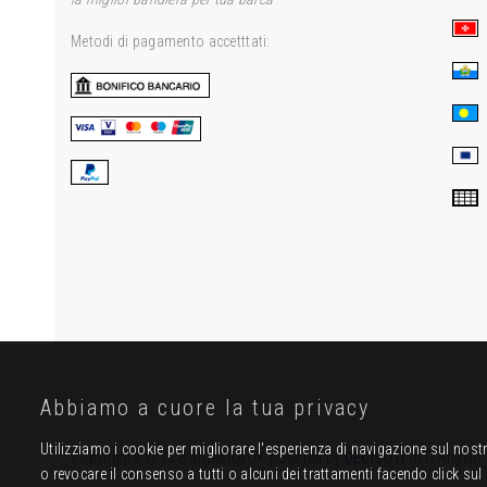
Metodi di pagamento accetttati:
Abbiamo a cuore la tua privacy
Utilizziamo i cookie per migliorare l'esperienza di navigazione sul nostr
Copyrights 2026
BANDIERAOK
powered by
DECISO.IT
di D'Angelo
o revocare il consenso a tutti o alcuni dei trattamenti facendo click sul 