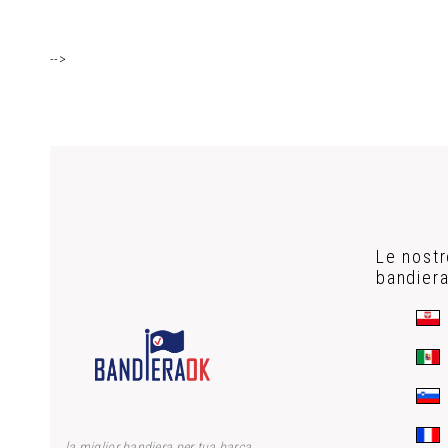
-->
Le nostr
bandier
la miglior bandiera per tua barca