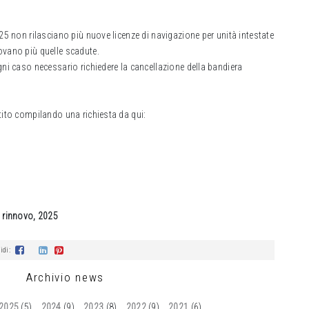
025 non rilasciano più nuove licenze di navigazione per unità intestate
ovano più quelle scadute.
gni caso necessario richiedere la cancellazione della bandiera
tito compilando una richiesta da qui:
, rinnovo, 2025
idi:
Archivio news
2025
(5)
2024
(9)
2023
(8)
2022
(9)
2021
(6)