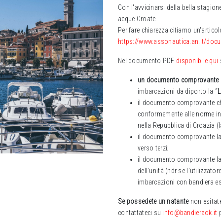
Con l'avvicinarsi della bella stagio
acque Croate.
Per fare chiarezza citiamo un'artico
https://www.assonautica.an.it/doc
Nel documento PDF
disponibile qui
un documento comprovante ch
imbarcazioni da diporto la “
L
il documento comprovante ch
conformemente alle norme in 
nella Repubblica di Croazia (l
il documento comprovante la s
verso terzi;
il documento comprovante la 
dell’unità (ndr se l'utilizzato
imbarcazioni con bandiera es
Se possedete un natante
non esitate
contattateci su
info@bandieraok.it
p