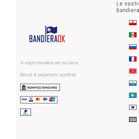
Le nostr
bandier
la miglior bandiera per tua barca
Metodi di pagamento accetttati: