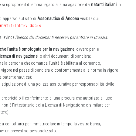
ne si ripropone il dilemma legato alla navigazione dei
natanti italiani
in
lo apparso sul sito di
Assonautica di Ancona
visibile qui:
umenti_t2l.htm?v=doc28
si evince
l'elenco dei documenti necesari per entrare in Croazia:
e l’unita è omologata per la navigazione,
ovvero per le
icenza di navigazione
” o altri documenti di bandiera;
e la persona che comanda l’unità è abilitata al comando,
vigore nel paese di bandiera o conformemente alle norme in vigore
a patente nautica);
tipulazione di una polizza assicurativa per responsabilità civile
proprietà o il conferimento di una procura che autorizza all’uso
re non è l'intestatario della Licenza di Navigazione o similare per
tera).
 a contattarci per immatricolare in tempo la vostra barca;
er un preventivo personalizzato.