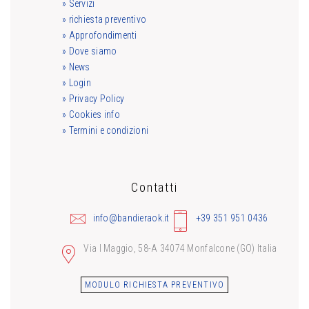
» Servizi
» richiesta preventivo
» Approfondimenti
» Dove siamo
» News
» Login
» Privacy Policy
» Cookies info
» Termini e condizioni
Contatti
info@bandieraok.it
+39 351 951 0436
Via I Maggio, 58-A 34074 Monfalcone (GO) Italia
MODULO RICHIESTA PREVENTIVO